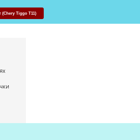
(Chery Tiggo T11)
ях
чки