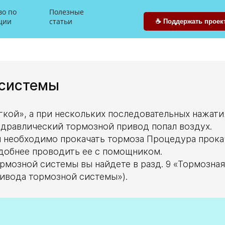
во
по
Полезные
ции
статьи
☕ Поддержать проект 
 системы
гкой», а при нескольких последовательных нажати
гидравлический тормозной привод попал воздух.
ы необходимо прокачать тормоза Процедура прока
удобнее проводить ее с помощником.
рмозной системы вы найдете в разд. 9 «Тормозная
ривода тормозной системы»).